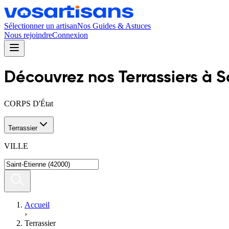
Sélectionner un artisan
Nos Guides & Astuces
Nous rejoindre
Connexion
Découvrez nos
Terrassier
s
à
S
CORPS D'État
Terrassier
VILLE
Accueil
›
Terrassier