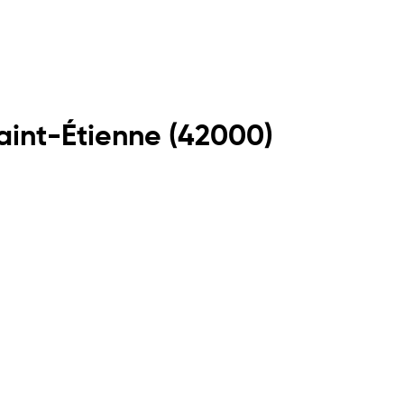
aint-Étienne
(
42000
)