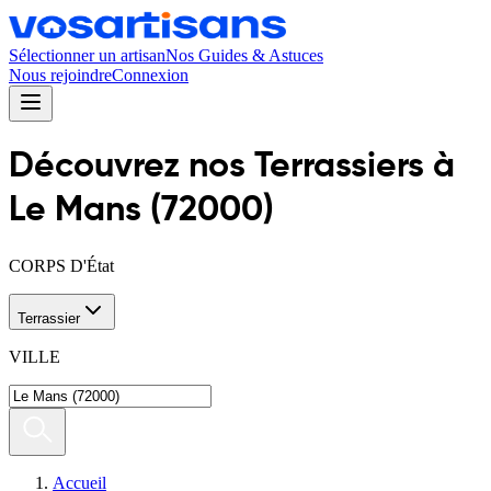
Sélectionner un artisan
Nos Guides & Astuces
Nous rejoindre
Connexion
Découvrez nos
Terrassier
s
à
Le Mans
(
72000
)
CORPS D'État
Terrassier
VILLE
Accueil