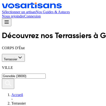
Sélectionner un artisan
Nos Guides & Astuces
Nous rejoindre
Connexion
Découvrez nos
Terrassier
s
à
G
CORPS D'État
Terrassier
VILLE
Accueil
›
Terrassier