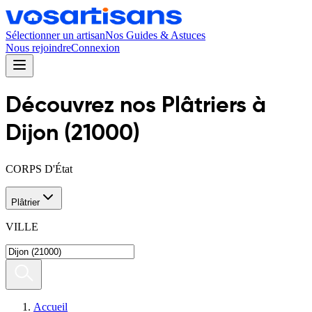
Sélectionner un artisan
Nos Guides & Astuces
Nous rejoindre
Connexion
Découvrez nos
Plâtrier
s
à
Dijon
(
21000
)
CORPS D'État
Plâtrier
VILLE
Accueil