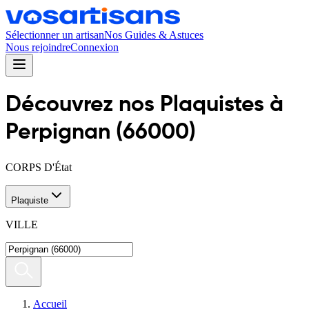
Sélectionner un artisan
Nos Guides & Astuces
Nous rejoindre
Connexion
Découvrez nos
Plaquiste
s
à
Perpignan
(
66000
)
CORPS D'État
Plaquiste
VILLE
Accueil