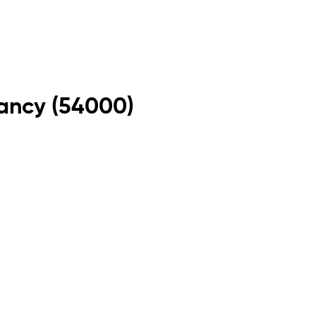
ancy
(
54000
)