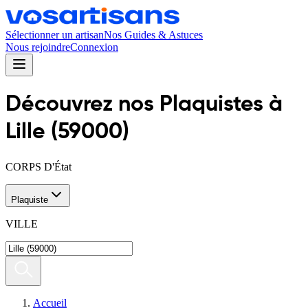
Sélectionner un artisan
Nos Guides & Astuces
Nous rejoindre
Connexion
Découvrez nos
Plaquiste
s
à
Lille
(
59000
)
CORPS D'État
Plaquiste
VILLE
Accueil