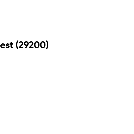
rest
(
29200
)