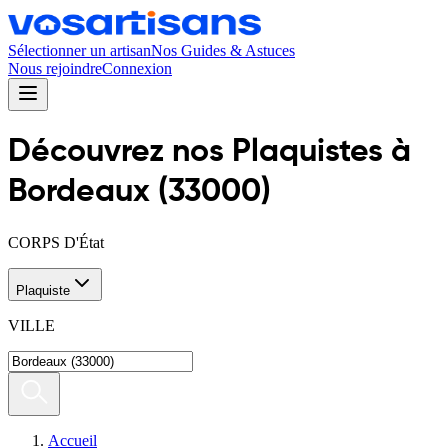
Sélectionner un artisan
Nos Guides & Astuces
Nous rejoindre
Connexion
Découvrez nos
Plaquiste
s
à
Bordeaux
(
33000
)
CORPS D'État
Plaquiste
VILLE
Accueil