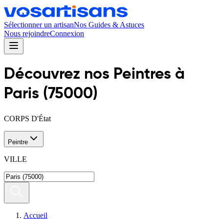
Sélectionner un artisan
Nos Guides & Astuces
Nous rejoindre
Connexion
Découvrez nos
Peintre
s
à
Paris
(
75000
)
CORPS D'État
Peintre
VILLE
Accueil