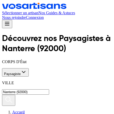
Sélectionner un artisan
Nos Guides & Astuces
Nous rejoindre
Connexion
Découvrez nos
Paysagiste
s
à
Nanterre
(
92000
)
CORPS D'État
Paysagiste
VILLE
Accueil