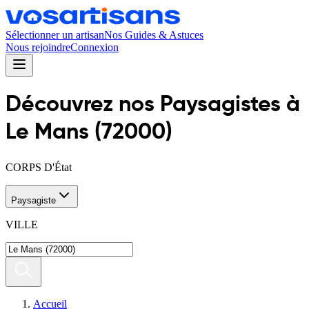
Sélectionner un artisan
Nos Guides & Astuces
Nous rejoindre
Connexion
Découvrez nos
Paysagiste
s
à
Le Mans
(
72000
)
CORPS D'État
Paysagiste
VILLE
Accueil