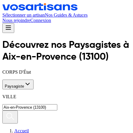
Sélectionner un artisan
Nos Guides & Astuces
Nous rejoindre
Connexion
Découvrez nos
Paysagiste
s
à
Aix-en-Provence
(
13100
)
CORPS D'État
Paysagiste
VILLE
Accueil