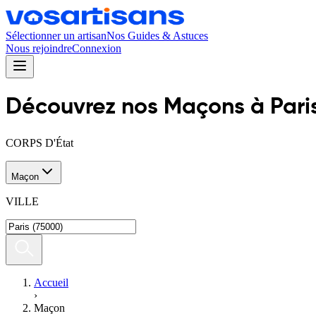
Sélectionner un artisan
Nos Guides & Astuces
Nous rejoindre
Connexion
Découvrez nos
Maçon
s
à
Pari
CORPS D'État
Maçon
VILLE
Accueil
›
Maçon