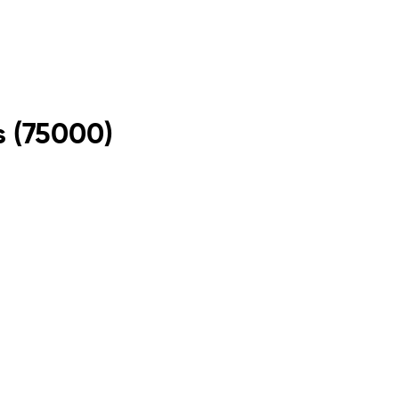
s
(
75000
)