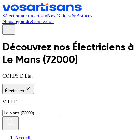
Sélectionner un artisan
Nos Guides & Astuces
Nous rejoindre
Connexion
Découvrez nos
Électricien
s
à
Le Mans
(
72000
)
CORPS D'État
Électricien
VILLE
Accueil