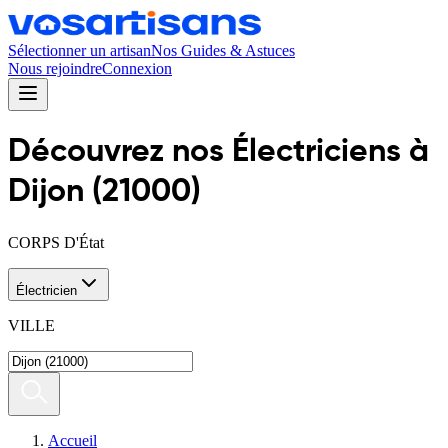
Sélectionner un artisan
Nos Guides & Astuces
Nous rejoindre
Connexion
Découvrez nos
Électricien
s
à
Dijon
(
21000
)
CORPS D'État
Électricien
VILLE
Accueil