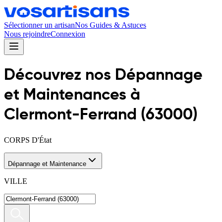
Sélectionner un artisan
Nos Guides & Astuces
Nous rejoindre
Connexion
Découvrez nos
Dépannage
et Maintenance
s
à
Clermont-Ferrand
(
63000
)
CORPS D'État
Dépannage et Maintenance
VILLE