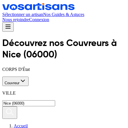
Sélectionner un artisan
Nos Guides & Astuces
Nous rejoindre
Connexion
Découvrez nos
Couvreur
s
à
Nice
(
06000
)
CORPS D'État
Couvreur
VILLE
Accueil