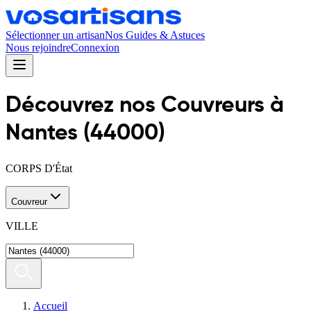
Sélectionner un artisan
Nos Guides & Astuces
Nous rejoindre
Connexion
Découvrez nos
Couvreur
s
à
Nantes
(
44000
)
CORPS D'État
Couvreur
VILLE
Accueil