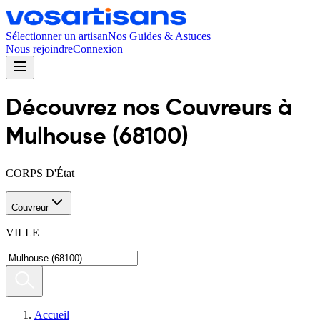
Sélectionner un artisan
Nos Guides & Astuces
Nous rejoindre
Connexion
Découvrez nos
Couvreur
s
à
Mulhouse
(
68100
)
CORPS D'État
Couvreur
VILLE
Accueil