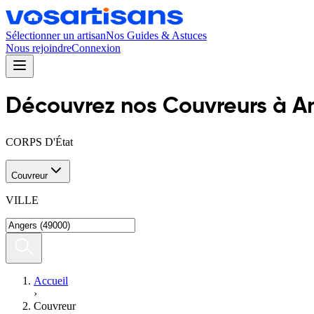
Sélectionner un artisan
Nos Guides & Astuces
Nous rejoindre
Connexion
Découvrez nos
Couvreur
s
à
A
CORPS D'État
Couvreur
VILLE
Accueil
›
Couvreur