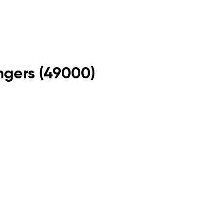
ngers
(
49000
)