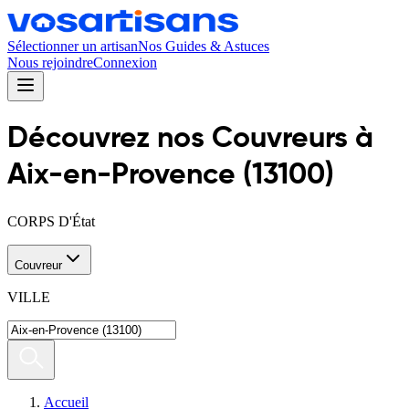
Sélectionner un artisan
Nos Guides & Astuces
Nous rejoindre
Connexion
Découvrez nos
Couvreur
s
à
Aix-en-Provence
(
13100
)
CORPS D'État
Couvreur
VILLE
Accueil