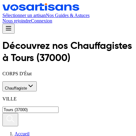
Sélectionner un artisan
Nos Guides & Astuces
Nous rejoindre
Connexion
Découvrez nos
Chauffagiste
s
à
Tours
(
37000
)
CORPS D'État
Chauffagiste
VILLE
Accueil