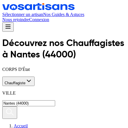
Sélectionner un artisan
Nos Guides & Astuces
Nous rejoindre
Connexion
Découvrez nos
Chauffagiste
s
à
Nantes
(
44000
)
CORPS D'État
Chauffagiste
VILLE
Accueil