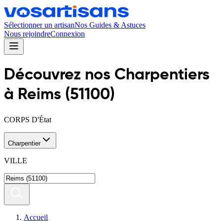
Sélectionner un artisan
Nos Guides & Astuces
Nous rejoindre
Connexion
Découvrez nos
Charpentier
s
à
Reims
(
51100
)
CORPS D'État
Charpentier
VILLE
Accueil