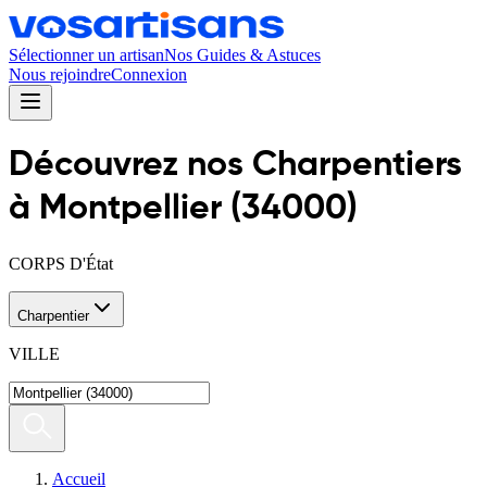
Sélectionner un artisan
Nos Guides & Astuces
Nous rejoindre
Connexion
Découvrez nos
Charpentier
s
à
Montpellier
(
34000
)
CORPS D'État
Charpentier
VILLE
Accueil