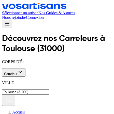
Sélectionner un artisan
Nos Guides & Astuces
Nous rejoindre
Connexion
Découvrez nos
Carreleur
s
à
Toulouse
(
31000
)
CORPS D'État
Carreleur
VILLE
Accueil