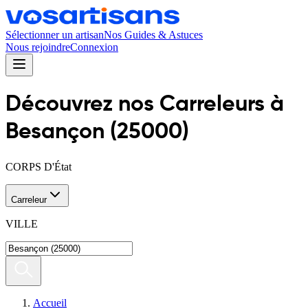
Sélectionner un artisan
Nos Guides & Astuces
Nous rejoindre
Connexion
Découvrez nos
Carreleur
s
à
Besançon
(
25000
)
CORPS D'État
Carreleur
VILLE
Accueil